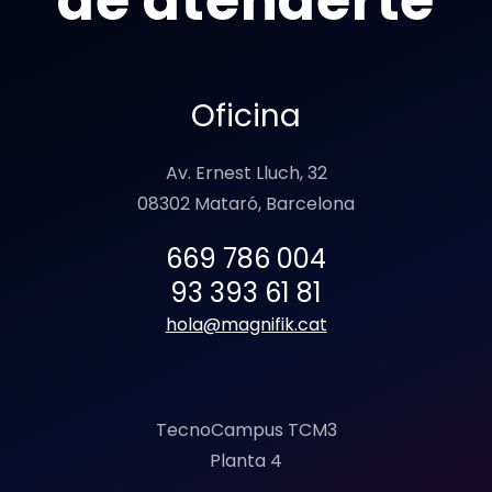
de atenderte
Oficina
Av. Ernest Lluch, 32
08302 Mataró, Barcelona
669 786 004
93 393 61 81
hola@magnifik.cat
TecnoCampus TCM3
Planta 4