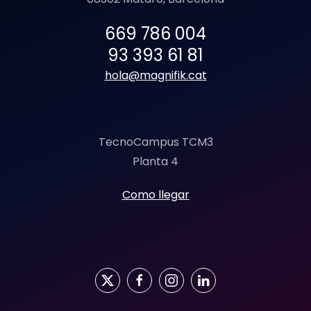
669 786 004
93 393 61 81
hola@magnifik.cat
TecnoCampus TCM3
Planta 4
Como llegar