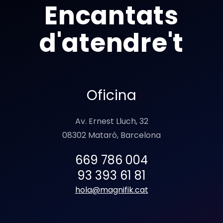
Encantats
d'atendre't
Oficina
Av. Ernest Lluch, 32
08302 Mataró, Barcelona
669 786 004
93 393 61 81
hola@magnifik.cat