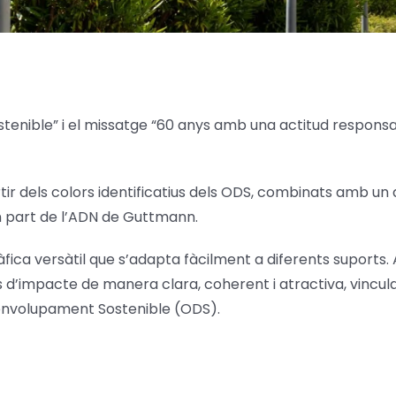
tenible” i el missatge “60 anys amb una actitud responsabl
partir dels colors identificatius dels ODS, combinats amb un
en part de l’ADN de Guttmann.
ca versàtil que s’adapta fàcilment a diferents suports. 
s d’impacte de manera clara, coherent i atractiva, vinculad
envolupament Sostenible (ODS).