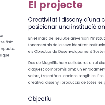
El projecte
Creativitat i disseny d’un
posicionar una institució a
er
En el marc del seu 60è aniversari, l’Instit
te físic.
fonamentals de la seva identitat instituci
impacte.
els Objectius de Desenvolupament Sosten
al que
Des de Magnifik, hem col·laborat en el diss
d’aquest compromís amb un enfocament 
valors, trajectòria i accions tangibles. E
creativa, disseny i producció de totes les
Objectiu