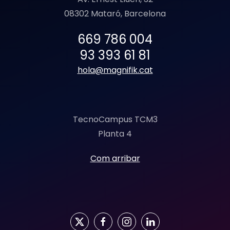
08302 Mataró, Barcelona
669 786 004
93 393 61 81
hola@magnifik.cat
TecnoCampus TCM3
Planta 4
Com arribar