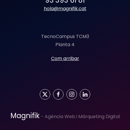
93 393 61 81
hola@magnifik.cat
TecnoCampus TCM3
Planta 4
Com arribar
Magnifik
- Agència Web i Màrqueting Digital