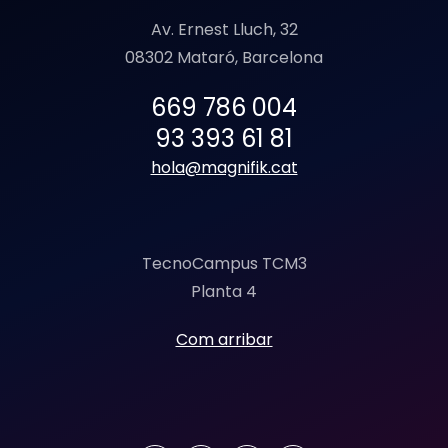
Av. Ernest Lluch, 32
08302 Mataró, Barcelona
669 786 004
93 393 61 81
hola@magnifik.cat
TecnoCampus TCM3
Planta 4
Com arribar